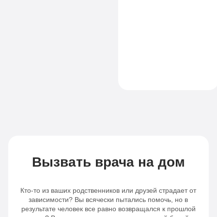
жена, конечно,
чувствовала
анализов
Отслеживание
небольшую
слабость, но
Отслеживание
динамики
смогла пойти на
динамики
от 3-х
работу. Огромное
спасибо вашим
от 3-х
капельниц
специалистам!
капельниц
в
в день
день
Записаться
Записаться
Вызвать врача на дом
Кто-то из ваших родственников или друзей страдает от
зависимости? Вы всячески пытались помочь, но в
результате человек все равно возвращался к прошлой