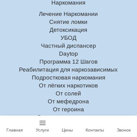
Наркомания
Лечение Наркомании
Снятие ломки
Детоксикация
УБОД
Частный диспансер
Daytop
Программа 12 Шагов
Реабилитация для наркозависимых
Подростковая наркомания
От лёгких наркотиков
От солей
От мефедрона
От героина
Лечение токсикомании
Главная
Услуги
Цены
Контакты
Звонок
Алкоголизм