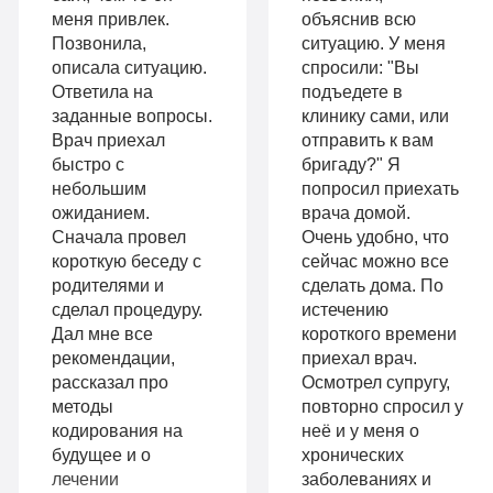
Личный
меня привлек.
объяснив всю
длительной
Позвонила,
ситуацию. У меня
санузел
описала ситуацию.
спросили: "Вы
ремиссии
Больничный
Ответила на
подъедете в
Личный
заданные вопросы.
клинику сами, или
лист
Врач приехал
отправить к вам
санузел
быстро с
бригаду?" Я
небольшим
попросил приехать
Больничный
ожиданием.
врача домой.
Записаться
лист
Сначала провел
Очень удобно, что
короткую беседу с
сейчас можно все
родителями и
сделать дома. По
сделал процедуру.
истечению
Записаться
Дал мне все
короткого времени
9
рекомендации,
приехал врач.
VIP
990
рассказал про
Осмотрел супругу,
методы
повторно спросил у
руб
кодирования на
неё и у меня о
1-я
будущее и о
хронических
14
местная
лечении
заболеваниях и
Комфорт
990