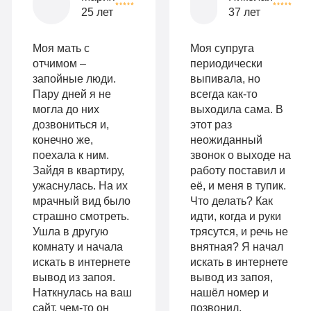
опции
25 лет
37 лет
9
«Бюджетно»
Оптимальный
990
Моя мать с
Моя супруга
Индивидуальная
руб
отчимом –
периодически
запойные люди.
выпивала, но
2-х местная
терапия
Пару дней я не
всегда как-то
палата
могла до них
выходила сама. В
Работа
дозвониться и,
этот раз
Все
с
конечно же,
неожиданный
опции
поехала к ним.
звонок о выходе на
психологом
Зайдя в квартиру,
работу поставил и
«Стандарт»
ужаснулась. На их
её, и меня в тупик.
Усиленная
мрачный вид было
Что делать? Как
Индивидуальная
детоксикация
страшно смотреть.
идти, когда и руки
терапия
Ушла в другую
трясутся, и речь не
Гарантия
комнату и начала
внятная? Я начал
Усиленная
искать в интернете
искать в интернете
длительной
вывод из запоя.
вывод из запоя,
детоксикация
ремиссии
Наткнулась на ваш
нашёл номер и
Гарантия
сайт, чем-то он
позвонил,