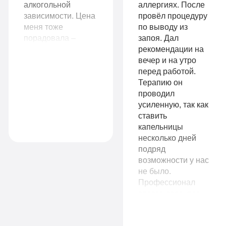
комната
алкогольной
аллергиях. После
руб
зависимости. Цена
провёл процедуру
Все
меня тоже
по выводу из
1-я местная
порадовала –
запоя. Дал
палата
опции
рассчитывала, что
рекомендации на
Все
«По-
отдам больше.
вечер и на утро
Очень довольна
перед работой.
опции
домашнему»
вашими услугами.
Терапию он
Огромная
проводил
«Оптимальный»
Личный
благодарность
усиленную, так как
Личный
врач
вашим
ставить
специалистам!
капельницы
врач
Бесплатная
несколько дней
подряд
Бесплатная
транспортировка
возможности у нас
транспортировка
Индивидуальное
не было.
Профессионал
Индивидуальное
питание
своего дела, все
стерильно,
питание
Сбор
аккуратно. На утро
Сбор
анализов