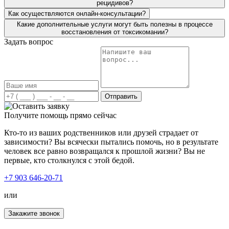
рецидивов?
пожизненная поддержка! Ещё раз огромное вам
спасибо!
Как осуществляются онлайн-консультации?
Какие дополнительные услуги могут быть полезны в процессе
восстановления от токсикомании?
Задать вопрос
Лечение наркомании в вашей клинике стало огромным
прорывом для нас. Мой сын больше двух лет
употреблял курительные вещества и ни хотел
признавать свою проблему. Решившись отправить его к
Отправить
вам на лечение, сын получил всестороннюю помощь и
поддержку. Был подобран индивидуальный план
Получите помощь прямо сейчас
лечения, учитывая все особенности моего сына.
Кто-то из ваших родственников или друзей страдает от
Благодаря вашему профессионализму, сын трезвый и
зависимости? Вы всячески пытались помочь, но в результате
полон сил менять свою жизнь дальше.
человек все равно возвращался к прошлой жизни? Вы не
первые, кто столкнулся с этой бедой.
+7 903 646-20-71
или
Наша семья столкнулась с неизлечимой болезнью –
Закажите звонок
наркоманией. Мой брат стал употреблять наркотики, его
состояние менялось с каждым днём, мы просто не могли