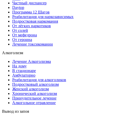
Частный диспансер
Daytop
Программа 12 Шагов
Реабилитация для наркозависимых
Подростковая наркомания
От лёгких наркотиков
От солей
От мефедрона
От героина
Лечение токсикомании
Алкоголизм
Лечение Алкоголизма
На дому
В стационаре
Амбулаторно
Реабилитация для алкоголиков
Подростковый алкоголизм
Женский алкоголизм
Хронический алкоголизм
Принудительное лечение
Алкогольное отравление
Вывод из запоя