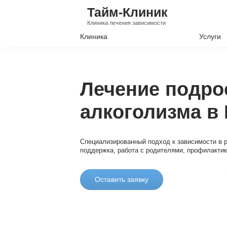
Тайм-Клиник
Клиника лечения зависимости
Клиника
Услуги
Лечение А
Лечение Н
Лечение подро
Вывод из з
алкоголизма в
Кодировани
Наркологи
Специализированный подход к зависимости в р
Психиатри
поддержка, работа с родителями, профилакти
Стоимость услуг
Оставить заявку
от 2 500 ₽