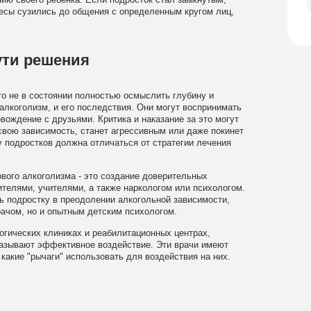
ию своего ребенка. Если подросток стал замкнутым,
ресы сузились до общения с определенным кругом лиц,
ути решения
сто не в состоянии полностью осмыслить глубину и
алкоголизм, и его последствия. Они могут воспринимать
вождение с друзьями. Критика и наказание за это могут
 свою зависимость, станет агрессивным или даже покинет
у подростков должна отличаться от стратегии лечения
вого алкоголизма - это создание доверительных
телями, учителями, а также наркологом или психологом.
ь подростку в преодолении алкогольной зависимости,
ачом, но и опытным детским психологом.
огических клиниках и реабилитационных центрах,
казывают эффективное воздействие. Эти врачи имеют
какие "рычаги" использовать для воздействия на них.