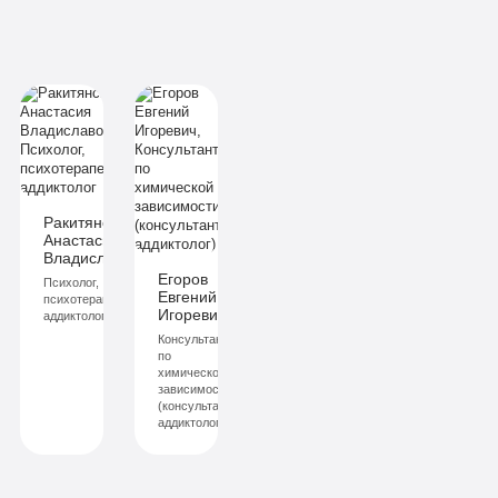
Ракитянская
Анастасия
ич
Владиславовна
Егоров
Психолог,
Евгений
й
психотерапевт,
Игоревич
аддиктолог
Консультант
по
химической
зависимости
(консультант-
аддиктолог)