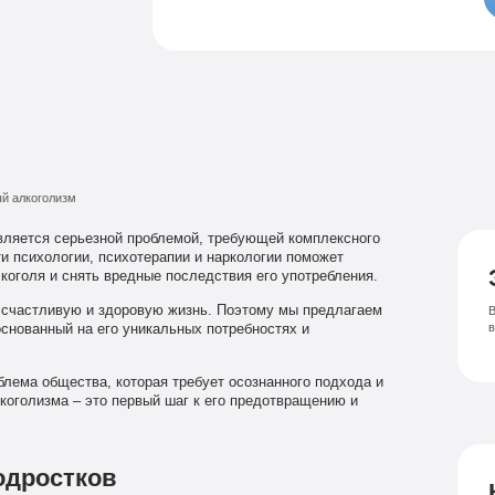
Семейный психолог
Психиатрическая клиника
Лечение соза
Лечение депрессии
й алкоголизм
вляется серьезной проблемой, требующей комплексного
и психологии, психотерапии и наркологии поможет
коголя и снять вредные последствия его употребления.
 счастливую и здоровую жизнь. Поэтому мы предлагаем
В
снованный на его уникальных потребностях и
блема общества, которая требует осознанного подхода и
коголизма – это первый шаг к его предотвращению и
одростков