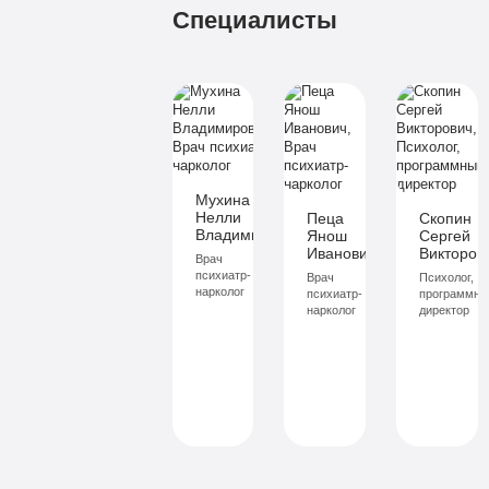
Детоксикация
питание
Специалисты
Круглосуточное
Больничный
наблюдение
лист
Поддержка
родственников
Записаться
3-х разовое
питание
Больничный
Мухина
3
По-
Нелли
Пеца
Скопин
лист
990
Владимировна
Янош
Сергей
домашнему
Иванович
Викторов
руб
Врач
психиатр-
Записаться
Врач
Психолог,
2-х местная комната
нарколог
психиатр-
программны
нарколог
директор
Все опции
«Бюджетно»
Индивидуальная
терапия
Работа с
психологом
Усиленная