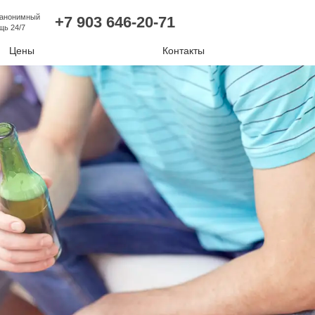
 анонимный
+7 903 646-20-71
щь 24/7
Цены
Контакты
лизм
ий алкоголизм
нудительное лечение
е отравление
ковая наркомания
отиков
комании