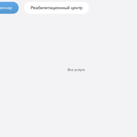
ионар
Реабилитационный центр
Все услуги
Подробнее
Подробнее
Подробнее
Заказать
Заказать
Заказать