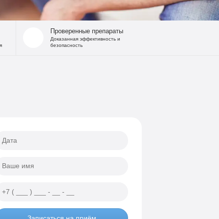
 запоя
на дому
Проверенные препараты
льница при интоксикации
Доказанная эффективность и
я
безопасность
 от похмелья
е гипнозом
ощь
а
еских атак
ии
Записаться на приём