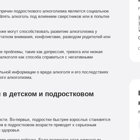
Р
причин подросткового алкоголизма является социальное
блять алкоголь под влиянием сверстников или в попытке
же могут способствовать развитию алкоголизма у
статком внимания, конфликтами, разводом родителей или
О
 проблемы, такие как депрессия, тревога или низкая
 алкоголя как способа справиться с негативными
ьной информации о вреде алкоголя и его последствиях
ого алкоголизма.
 в детском и подростковом
В
сти. Во-первых, подростки быстрее взрослых становятся
зм в подростковом возрасте приводит к серьезным
 здоровья.