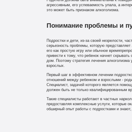
Родители должны быть внимательны к поведен
агрессивным, его успеваемость упала, а инте
это может быть признаком алкоголизма.
Понимание проблемы и п
Подростки и дети, из-за своей незрелости, ча
серьезность проблемы, которую представляет 
его как простую игру или обычное времяпрепро
привести к тому, что ребенок начнет скрывать
дом. Поэтому стратегия лечения алкоголизма 
взрослых.
Первый шаг в эффективном лечении подростко
отношений между ребенком и взрослыми - роди
Специалист, задачей которого является помощ
должен быть не только квалифицированным вр
Такие специалисты работают в частных наркол
предоставляя комплексные услуги, которые о
обширный опыт работы с подростками и знают, 