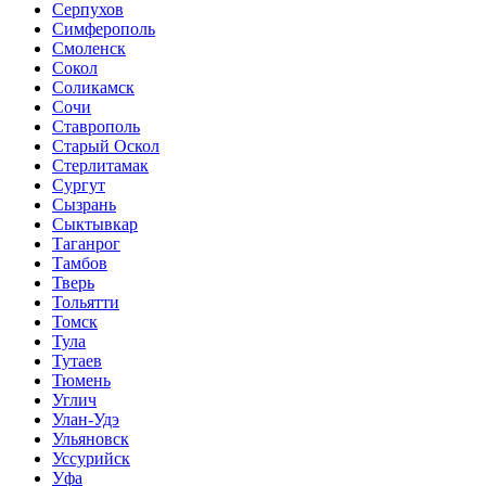
Серпухов
Симферополь
Смоленск
Сокол
Соликамск
Сочи
Ставрополь
Старый Оскол
Стерлитамак
Сургут
Сызрань
Сыктывкар
Таганрог
Тамбов
Тверь
Тольятти
Томск
Тула
Тутаев
Тюмень
Углич
Улан-Удэ
Ульяновск
Уссурийск
Уфа