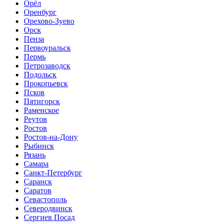
Орёл
Оренбург
Орехово-Зуево
Орск
Пенза
Первоуральск
Пермь
Петрозаводск
Подольск
Прокопьевск
Псков
Пятигорск
Раменское
Реутов
Ростов
Ростов-на-Дону
Рыбинск
Рязань
Самара
Санкт-Петербург
Саранск
Саратов
Севастополь
Северодвинск
Сергиев Посад