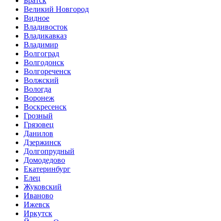
Братск
Великий Новгород
Видное
Владивосток
Владикавказ
Владимир
Волгоград
Волгодонск
Волгореченск
Волжский
Вологда
Воронеж
Воскресенск
Грозный
Грязовец
Данилов
Дзержинск
Долгопрудный
Домодедово
Екатеринбург
Елец
Жуковский
Иваново
Ижевск
Иркутск