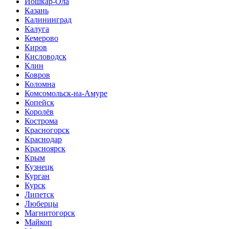
Йошкар-Ола
Казань
Калининград
Калуга
Кемерово
Киров
Кисловодск
Клин
Ковров
Коломна
Комсомольск-на-Амуре
Копейск
Королёв
Кострома
Красногорск
Краснодар
Красноярск
Крым
Кузнецк
Курган
Курск
Липетск
Люберцы
Магнитогорск
Майкоп