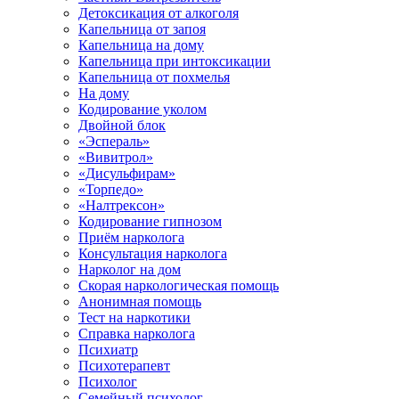
Детоксикация от алкоголя
Капельница от запоя
Капельница на дому
Капельница при интоксикации
Капельница от похмелья
На дому
Кодирование уколом
Двойной блок
«Эспераль»
«Вивитрол»
«Дисульфирам»
«Торпедо»
«Налтрексон»
Кодирование гипнозом
Приём нарколога
Консультация нарколога
Нарколог на дом
Скорая наркологическая помощь
Анонимная помощь
Тест на наркотики
Справка нарколога
Психиатр
Психотерапевт
Психолог
Семейный психолог