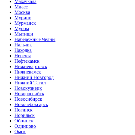
Махачкала
Миасс
Москва
Мурино
Мурманск
Муром
Мытищи
Набережные Челны
Нальчик
Находка
Нерехта
Нефтекамск
Нижневартовск
Нижнекамск
Нижний Новгород
Нижний Тагил
Новокузнецк
Новороссийск
Новосибирск
Новочебоксарск
Ногинск
Норильск
Обнинск
Одинцово
Омск