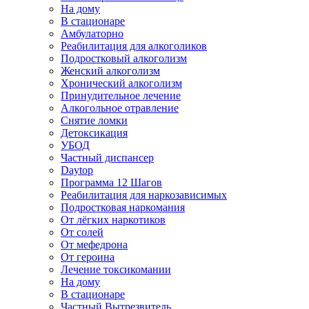
На дому
В стационаре
Амбулаторно
Реабилитация для алкоголиков
Подростковый алкоголизм
Женский алкоголизм
Хронический алкоголизм
Принудительное лечение
Алкогольное отравление
Снятие ломки
Детоксикация
УБОД
Частный диспансер
Daytop
Программа 12 Шагов
Реабилитация для наркозависимых
Подростковая наркомания
От лёгких наркотиков
От солей
От мефедрона
От героина
Лечение токсикомании
На дому
В стационаре
Частный Вытрезвитель