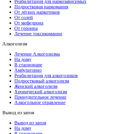
Реабилитация для наркозависимых
Подростковая наркомания
От лёгких наркотиков
От солей
От мефедрона
От героина
Лечение токсикомании
Алкоголизм
Лечение Алкоголизма
На дому
В стационаре
Амбулаторно
Реабилитация для алкоголиков
Подростковый алкоголизм
Женский алкоголизм
Хронический алкоголизм
Принудительное лечение
Алкогольное отравление
Вывод из запоя
Вывод из запоя
На дому
В стационаре