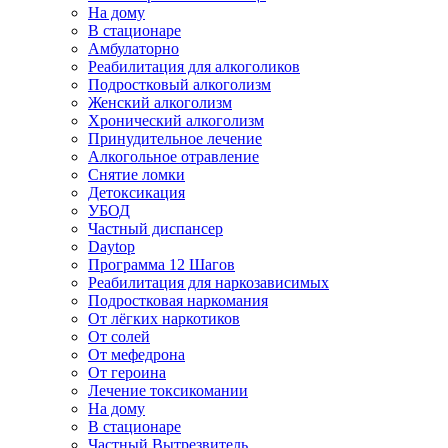
На дому
В стационаре
Амбулаторно
Реабилитация для алкоголиков
Подростковый алкоголизм
Женский алкоголизм
Хронический алкоголизм
Принудительное лечение
Алкогольное отравление
Снятие ломки
Детоксикация
УБОД
Частный диспансер
Daytop
Программа 12 Шагов
Реабилитация для наркозависимых
Подростковая наркомания
От лёгких наркотиков
От солей
От мефедрона
От героина
Лечение токсикомании
На дому
В стационаре
Частный Вытрезвитель