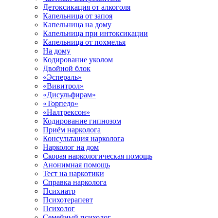
Детоксикация от алкоголя
Капельница от запоя
Капельница на дому
Капельница при интоксикации
Капельница от похмелья
На дому
Кодирование уколом
Двойной блок
«Эспераль»
«Вивитрол»
«Дисульфирам»
«Торпедо»
«Налтрексон»
Кодирование гипнозом
Приём нарколога
Консультация нарколога
Нарколог на дом
Скорая наркологическая помощь
Анонимная помощь
Тест на наркотики
Справка нарколога
Психиатр
Психотерапевт
Психолог
Семейный психолог