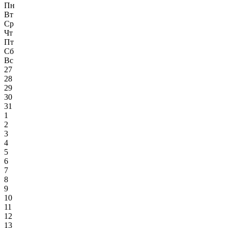
Пн
Вт
Ср
Чт
Пт
Сб
Вс
27
28
29
30
31
1
2
3
4
5
6
7
8
9
10
11
12
13