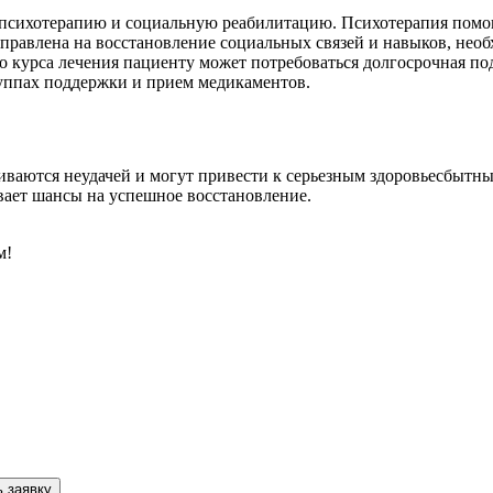
психотерапию и социальную реабилитацию. Психотерапия помог
аправлена на восстановление социальных связей и навыков, нео
 курса лечения пациенту может потребоваться долгосрочная по
группах поддержки и прием медикаментов.
чиваются неудачей и могут привести к серьезным здоровьесбыт
вает шансы на успешное восстановление.
м!
 заявку