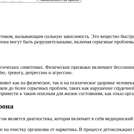
отиком, вызывающим сильную зависимость. Это вещество быстро
рона могут быть разрушительными, включая серьезные проблемы
логических симптомах. Физические признаки включают бессонни
ю, тревогу, депрессию и агрессию.
ияют как на физическое, так и на психическое здоровье челове
ков до более серьезных проблем, таких как нарушение сердечно
ривести к таким опасным для жизни состояниям, как отказ орга
рона
м является диагностика, которая включает в себя медицинский 
н на очистку организма от наркотика. В процессе детоксикаци