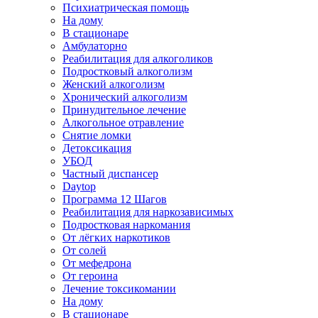
Психиатрическая помощь
На дому
В стационаре
Амбулаторно
Реабилитация для алкоголиков
Подростковый алкоголизм
Женский алкоголизм
Хронический алкоголизм
Принудительное лечение
Алкогольное отравление
Снятие ломки
Детоксикация
УБОД
Частный диспансер
Daytop
Программа 12 Шагов
Реабилитация для наркозависимых
Подростковая наркомания
От лёгких наркотиков
От солей
От мефедрона
От героина
Лечение токсикомании
На дому
В стационаре