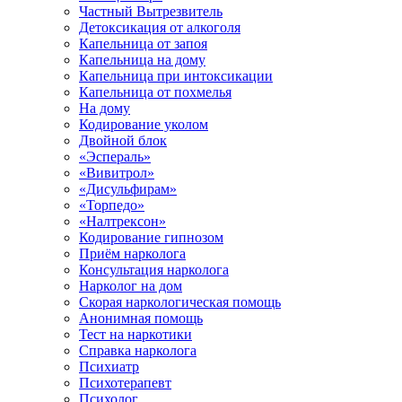
Частный Вытрезвитель
Детоксикация от алкоголя
Капельница от запоя
Капельница на дому
Капельница при интоксикации
Капельница от похмелья
На дому
Кодирование уколом
Двойной блок
«Эспераль»
«Вивитрол»
«Дисульфирам»
«Торпедо»
«Налтрексон»
Кодирование гипнозом
Приём нарколога
Консультация нарколога
Нарколог на дом
Скорая наркологическая помощь
Анонимная помощь
Тест на наркотики
Справка нарколога
Психиатр
Психотерапевт
Психолог