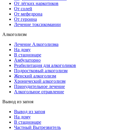
От лёгких наркотиков
От солей
От мефедрона
От героина
Лечение токсикомании
Алкоголизм
Лечение Алкоголизма
На дому
В стационаре
Амбулаторно
Реабилитация для алкоголиков
Подростковый алкоголизм
Женский алкоголизм
Хронический алкоголизм
Принудительное лечение
Алкогольное отравление
Вывод из запоя
Вывод из запоя
На дому
В стационаре
Частный Вытрезвитель