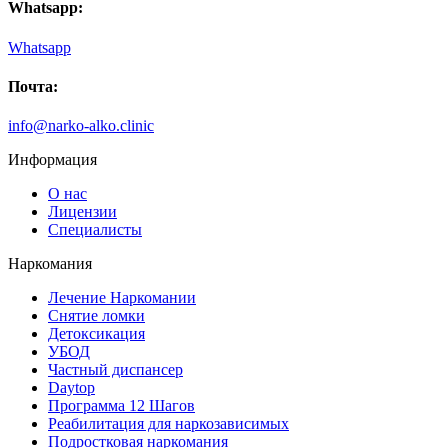
Whatsapp:
поддержкой относитесь к своим пациентам. Сестра не
пьет, на работе наладились отношения.
Whatsapp
Почта:
info@narko-alko.clinic
Информация
О нас
Лицензии
Специалисты
Наркомания
Лечение Наркомании
Снятие ломки
Детоксикация
УБОД
Частный диспансер
Daytop
Программа 12 Шагов
Реабилитация для наркозависимых
Подростковая наркомания