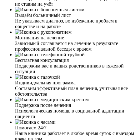
кодирования. Мне очень понравилось, как всё прошло.
не ставим на учёт
Профессионализм вашего специалиста был виден сразу.
Спасибо 🙏
Выдаём больничный лист
Не указываем диагноз, во избежание проблем в
обществе и на работе
Мотивация на лечение
Зависимый соглашается на лечение в результате
профессиональной беседы с врачом
Я давно хотела закодироваться от алкоголя, но что-то
останавливало меня. Смущение, стыд ехать в клинику и
Бесплатная консультация
признавать, что я алкоголичка. Позвонив вам и узнав,
Поддержим вас и ваших родственников в тяжелой
что это все анонимно и можно вызвать врача и сделать
ситуации
кодирование на дому, я тут же согласилась. Врач
приехал, мы с ним ещё раз обсудили, выбрали метод
Индивидуальная программа
кодирования. Врач сделал процедуру, дал рекомендации.
Составим эффективный план лечения, учитывая все
Я очень довольна результатом. Срок кодирования уже
обстоятельства
истек два месяца назад, но желания выпить у меня так и
нет. Не знаю, может, это ещё так разговор с врачом на
Поддержка после лечения
меня повлиял. Уж очень хороший и отзывчивый доктор.
Психологическая помощь в социальной адаптации
пациента
Помогаем 24/7
Наша клиника работает в любое время суток с выездом
Муж как-то кодировался уже, но ему не помогло. Теперь
врача на дом