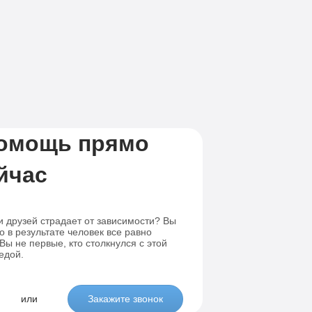
Лечение-интернет зависимости
висимости
помощь прямо
йчас
и друзей страдает от зависимости? Вы
о в результате человек все равно
ы не первые, кто столкнулся с этой
едой.
или
Закажите звонок