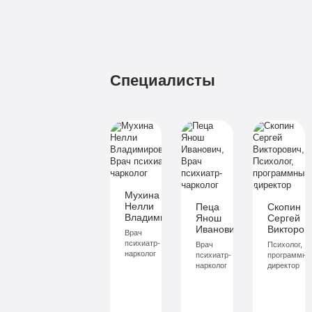
Специалисты
Мухина
Нелли
Пеца
Скопин
Владимировна
Янош
Сергей
Иванович
Викторов
Врач
психиатр-
Врач
Психолог,
нарколог
психиатр-
программны
нарколог
директор