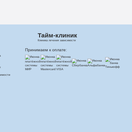
Тайм-клиник
Клиника лечения зависимости
Принимаем к оплате:
а
к
симости