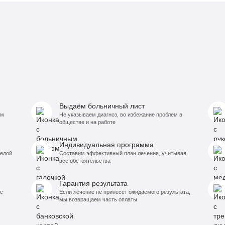
Выдаём больничный лист
ём
Не указываем диагноз, во избежание проблем в
обществе и на работе
Индивидуальная программа
желой
Составим эффективный план лечения, учитывая
все обстоятельства
Гарантия результата
с
Если лечение не принесет ожидаемого результата,
мы возвращаем часть оплаты