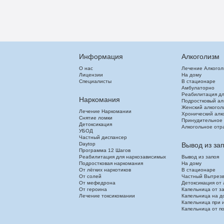
Информация
Алкоголизм
О нас
Лечение Алкого
Лицензии
На дому
Специалисты
В стационаре
Амбулаторно
Реабилитация дл
Наркомания
Подростковый ал
Женский алкогол
Лечение Наркомании
Хронический алк
Снятие ломки
Принудительное
Детоксикация
Алкогольное отр
УБОД
Частный диспансер
Daytop
Вывод из за
Программа 12 Шагов
Реабилитация для наркозависимых
Вывод из запоя
Подростковая наркомания
На дому
От лёгких наркотиков
В стационаре
От солей
Частный Вытрез
От мефедрона
Детоксикация от 
От героина
Капельница от з
Лечение токсикомании
Капельница на д
Капельница при 
Капельница от п