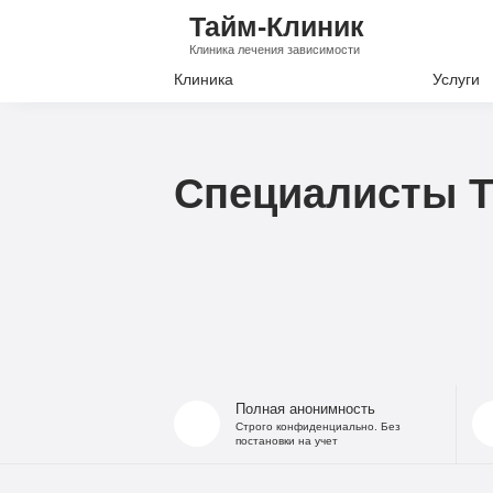
Тайм-Клиник
Клиника лечения зависимости
Клиника
Услуги
Лечение А
Лечение Н
Специалисты Т
Вывод из з
Кодировани
Наркологи
Психиатри
Полная анонимность
Строго конфиденциально. Без
постановки на учет