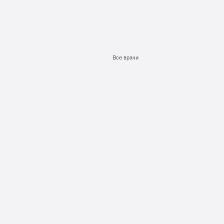
 запоя
на дому
льница при интоксикации
 от похмелья
Все врачи
е гипнозом
ощь
а
еских атак
ии