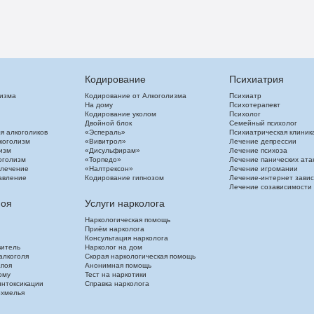
Кодирование
Психиатрия
лизма
Кодирование от Алкоголизма
Психиатр
На дому
Психотерапевт
Кодирование уколом
Психолог
Двойной блок
Семейный психолог
я алкоголиков
«Эспераль»
Психиатрическая клиник
коголизм
«Вивитрол»
Лечение депрессии
изм
«Дисульфирам»
Лечение психоза
оголизм
«Торпедо»
Лечение панических ата
 лечение
«Налтрексон»
Лечение игромании
авление
Кодирование гипнозом
Лечение-интернет зави
Лечение созависимости
поя
Услуги нарколога
Наркологическая помощь
Приём нарколога
Консультация нарколога
витель
Нарколог на дом
алкоголя
Скорая наркологическая помощь
апоя
Анонимная помощь
ому
Тест на наркотики
интоксикации
Справка нарколога
охмелья