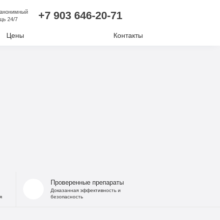
 анонимный
+7 903 646-20-71
щь 24/7
Цены
Контакты
лизм
ий алкоголизм
нудительное лечение
е отравление
ковая наркомания
отиков
Проверенные препараты
Доказанная эффективность и
я
безопасность
комании