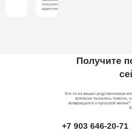
Семейный психолог
(консультант-
аддиктолог)
Психиатрическая клиника
Лечение соза
Лечение депрессии
Получите 
се
Кто-то из ваших родственников ил
всячески пытались помочь, н
возвращался к прошлой жизни? В
б
+7 903 646-20-71