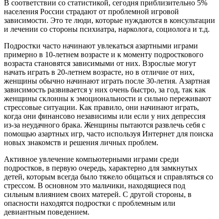
В соответствии со статистикой, сегодня приблизительно 5%
населения России страдают от проблемной игровой
зависимости. Это те люди, которые нуждаются в консультации
и лечении со стороны психиатра, нарколога, социолога и т.д.
Подростки часто начинают увлекаться азартными играми
примерно в 10-летнем возрасте и к моменту подросткового
возраста становятся зависимыми от них. Взрослые могут
начать играть в 20-летнем возрасте, но в отличие от них,
женщины обычно начинают играть после 30-летия. Азартная
зависимость развивается у них очень быстро, за год, так как
женщины склонны к эмоциональности и сильно переживают
стрессовые ситуации. Как правило, они начинают играть,
когда они финансово независимы или если у них депрессия
из-за неудачного брака. Женщины пытаются развлечь себя с
помощью азартных игр, часто используя Интернет для поиска
новых знакомств и решения личных проблем.
Активное увлечение компьютерными играми среди
подростков, в первую очередь, характерно для замкнутых
детей, которым всегда было тяжело общаться и справляться со
стрессом. В основном это мальчики, находящиеся под
сильным влиянием своих матерей. С другой стороны, в
опасности находятся подростки с проблемным или
девиантным поведением.