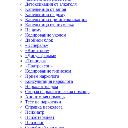
Детоксикация от алкоголя
Капельница от запоя
Капельница на дому
Капельница при интоксикации
Капельница от похмелья
На дому
Кодирование уколом
Двойной блок
«Эспераль»
«Вивитрол»
«Дисульфирам»
«Торпедо»
«Налтрексон»
Кодирование гипнозом
Приём нарколога
Консультация нарколога
Нарколог на дом
Скорая наркологическая помощь
Анонимная помощь
Тест на наркотики
Справка нарколога
Психиатр
Психотерапевт
Психолог
Семейный психолог