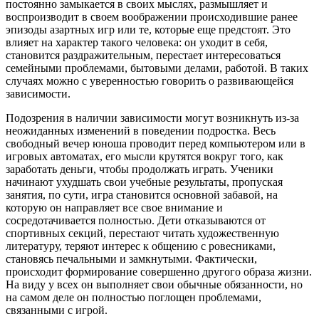
постоянно замыкается в своих мыслях, размышляет и
воспроизводит в своем воображении происходившие ранее
эпизоды азартных игр или те, которые еще предстоят. Это
влияет на характер такого человека: он уходит в себя,
становится раздражительным, перестает интересоваться
семейными проблемами, бытовыми делами, работой. В таких
случаях можно с уверенностью говорить о развивающейся
зависимости.
Подозрения в наличии зависимости могут возникнуть из-за
неожиданных изменений в поведении подростка. Весь
свободный вечер юноша проводит перед компьютером или в
игровых автоматах, его мысли крутятся вокруг того, как
заработать деньги, чтобы продолжать играть. Ученики
начинают ухудшать свои учебные результаты, пропуская
занятия, по сути, игра становится основной забавой, на
которую он направляет все свое внимание и
сосредотачивается полностью. Дети отказываются от
спортивных секций, перестают читать художественную
литературу, теряют интерес к общению с ровесниками,
становясь печальными и замкнутыми. Фактически,
происходит формирование совершенно другого образа жизни.
На виду у всех он выполняет свои обычные обязанности, но
на самом деле он полностью поглощен проблемами,
связанными с игрой.