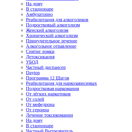
На дому
В стационаре
Амбулаторно
Реабилитация для алкоголиков
Подростковый алкоголизм
Женский алкоголизм
Хронический алкоголизм
Принудительное лечение
Алкогольное отравление
Снятие ломки
Детоксикация
УБОД
Частный диспансер
Daytop
Программа 12 Шагов
Реабилитация для наркозависимых
Подростковая наркомания
От лёгких наркотиков
От солей
От мефедрона
От героина
Лечение токсикомании
На дому
В стационаре
Частный Вытрезвитель